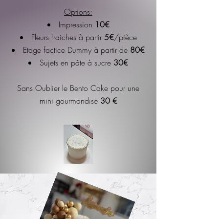
Options:
Impression
10€
Fleurs fraiches à partir
5
€
/pièce
Etage factice Dummy à partir de
80€
Sujets en pâte à sucre
30€
Sans Oublier le Bento Cake pour une
mini gourmandise
30 €