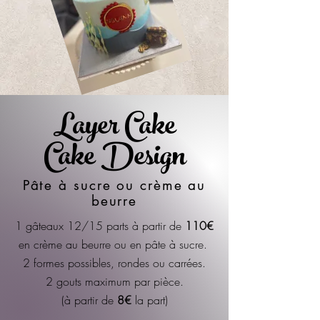
Layer Cake
Cake Design
Pâte à sucre ou crème au
beurre
1 gâteaux 12/15 parts à partir de
110€
en crème au beurre ou en pâte à sucre.
2 formes possibles, rondes ou carrées.
2 gouts maximum par pièce.
(à partir de
8€
la part)