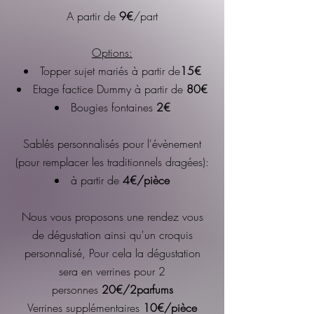
A partir de
9
€
/part
Options:
Topper sujet mariés à partir de
15€
Etage factice Dummy à partir de
8
0
€
Bougies fontaines
2
€
Sablés personnalisés pour l'évènement
(pour remplacer les traditionnels dragées)​:
à partir de
4
€/pièce
Nous vous proposons une rendez vous
de dégustation ainsi qu'un croquis
personnalisé, Pour cela la dégustation
sera en verrines pour 2
personnes
20€/2parfums
Verrines supplémentaires
10
€/pièce