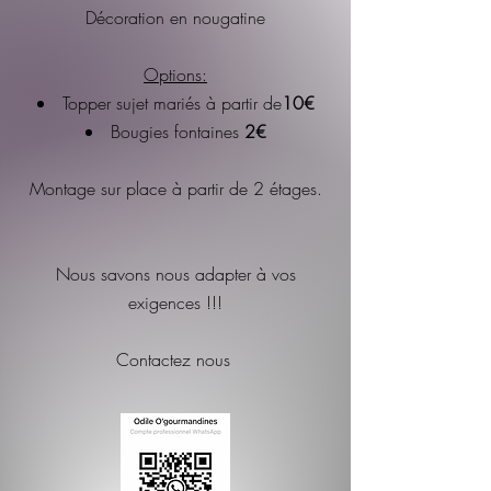
Décoration en nougatine
Options:
Topper sujet mariés à partir de
10€
Bougies fontaines
2
€
Montage sur place à partir de 2 étages.
Nous savons nous adapter à vos
exigences !!!
Contactez nous