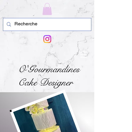
O'Gourmandines
Cake Designer