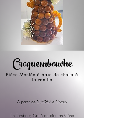
Croquembouche
Pièce Montée à base de choux à
la vanille
A partir de
2,50
€
/le Choux
En Tambour, Carré ou bien en Cône